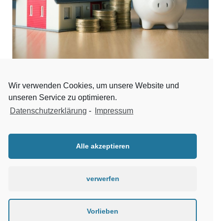
Finanzierungs-
Wir verwenden Cookies, um unsere Website und
unseren Service zu optimieren.
vermittlung
Datenschutzerklärung
-
Impressum
Aufgrund guter Kontakte zu renommierten
Alle akzeptieren
Geschäftsbanken beziehungsweise Versicherungsmaklern
können wir jederzeit bei Bedarf behilflich sein.
verwerfen
Vorlieben