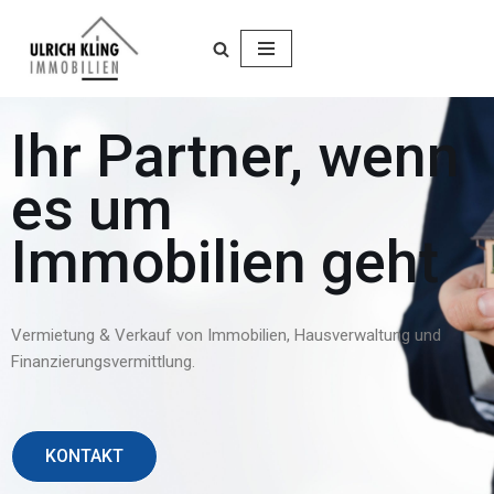
Zum
Inhalt
springen
Ihr Partner, wenn
es um
Immobilien geht
Vermietung & Verkauf von Immobilien, Hausverwaltung und
Finanzierungsvermittlung.
KONTAKT